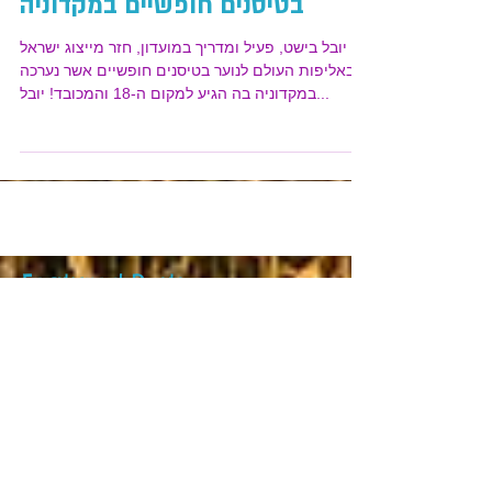
יובל בישט באליפות העולם לנוער
בטיסנים חופשיים במקדוניה
יובל בישט, פעיל ומדריך במועדון, חזר מייצוג ישראל
באליפות העולם לנוער בטיסנים חופשיים אשר נערכה
במקדוניה בה הגיע למקום ה-18 והמכובד! יובל...
Featured Posts