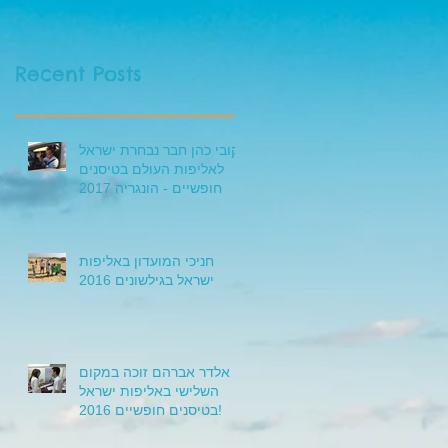
אליפות אירופה בטיסנים
Recent Posts
קובי כהן חבר נבחרת ישראל
לאליפות העולם בטיסנים
חופשיים - הונגריה 2017
חניכי המועדון באליפות
ישראל בגילשונים 2016
אלדר אברהם זוכה במקום
השלישי באליפות ישראל
בטיסנים חופשיים 2016!