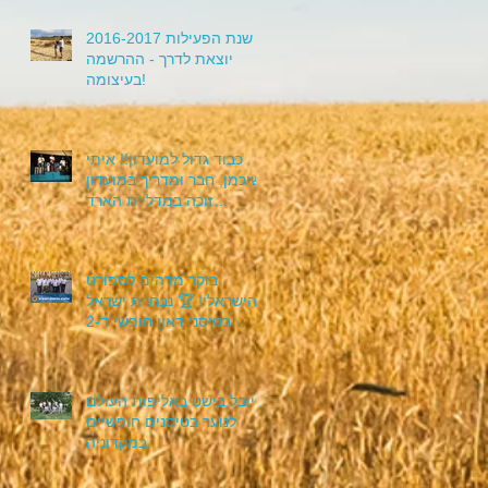
שנת הפעילות 2016-2017
יוצאת לדרך - ההרשמה
בעיצומה!
כבוד גדול למועדון!! איתי
שיכמן, חבר ומדריך במועדון
זוכה במדליית הארד
במחלקת הטיסנים ד-2
באליפות אירו
בוקר מדהים לספורט
הישראלי! 🏆 נבחרת ישראל
בטיסני דאון חופשי ד-2
סיימה הבוקר את אליפות
אירופה בטיסנים
יובל בישט באליפות העולם
לנוער בטיסנים חופשיים
במקדוניה