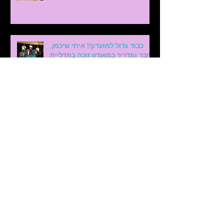
כבוד גדול למועדון!! איתי שיכמן,
חבר ומדריך במועדון זוכה במדליית
הארד במחלקת הטיסנים ד-2
באליפות אירו
בוקר מדהים לספורט הישראלי! 🏆
נבחרת ישראל בטיסני דאון חופשי
ד-2 סיימה הבוקר את אליפות
אירופה בטיסנים
יובל בישט באליפות העולם לנוער
בטיסנים חופשיים במקדוניה
Archive